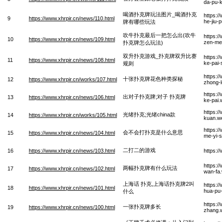
da-pu-k
喝酒扑克牌玩法图片_喝酒扑克
https:/
9
https://www.xhrpir.cn/news/110.html
he-jiu-
牌有哪些玩法
吹牛扑克最后一把怎么出(吹牛
https:/
10
https://www.xhrpir.cn/news/109.html
zen-me
扑克牌怎么玩法)
双升扑克游戏_扑克牌双升比赛
https:/
11
https://www.xhrpir.cn/news/108.html
ke-pai-
规则
https:/
十张扑克牌花色种类探秘
12
https://www.xhrpir.cn/works/107.html
zhong-l
https:/
出对子扑克牌;对子 扑克牌
13
https://www.xhrpir.cn/news/106.html
ke-pai
https:/
光绪扑克;光绪china款
14
https://www.xhrpir.cn/works/105.html
kuan.w
https:/
会不会打扑克是什么意思
15
https://www.xhrpir.cn/news/104.html
me-yi-s
二打二的游戏
16
https://www.xhrpir.cn/news/103.html
https:/
https:/
两幅扑克牌有什么玩法
17
https://www.xhrpir.cn/news/102.html
wan-fa
上海话 扑克,上海话扑克牌2叫
https:/
18
https://www.xhrpir.cn/news/101.html
hua-pu-
什么
https:/
一张扑克牌多长
19
https://www.xhrpir.cn/news/100.html
zhang.