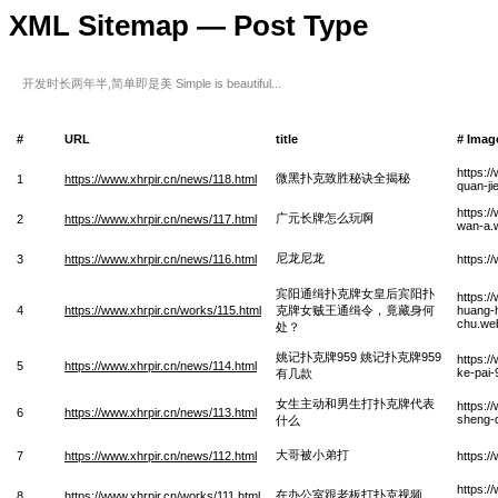
XML Sitemap — Post Type
开发时长两年半,简单即是美 Simple is beautiful...
#
URL
title
# Imag
https:/
微黑扑克致胜秘诀全揭秘
1
https://www.xhrpir.cn/news/118.html
quan-ji
https:/
广元长牌怎么玩啊
2
https://www.xhrpir.cn/news/117.html
wan-a.
尼龙尼龙
3
https://www.xhrpir.cn/news/116.html
https:/
宾阳通缉扑克牌女皇后宾阳扑
https:/
4
https://www.xhrpir.cn/works/115.html
克牌女贼王通缉令，竟藏身何
huang-h
chu.we
处？
姚记扑克牌959 姚记扑克牌959
https:/
5
https://www.xhrpir.cn/news/114.html
ke-pai-
有几款
女生主动和男生打扑克牌代表
https:/
6
https://www.xhrpir.cn/news/113.html
sheng-
什么
大哥被小弟打
7
https://www.xhrpir.cn/news/112.html
https:/
https:/
在办公室跟老板打扑克视频
8
https://www.xhrpir.cn/works/111.html