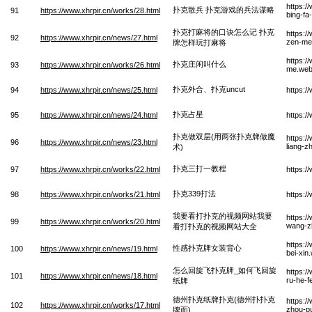
https:/
扑克散兵 扑克游戏的兵法谋略
91
https://www.xhrpir.cn/works/28.html
bing-fa
扑克打麻将的口诀怎么记 扑克
https:/
92
https://www.xhrpir.cn/news/27.html
zen-me-
牌怎样玩打麻将
https:/
扑克庄闲叫什么
93
https://www.xhrpir.cn/works/26.html
me.we
扑克外合、扑克uncut
94
https://www.xhrpir.cn/news/25.html
https:/
扑克占星
95
https://www.xhrpir.cn/news/24.html
https:/
扑克做双层(用两张扑克牌做魔
https:/
96
https://www.xhrpir.cn/news/23.html
liang-
术)
扑克三打一教程
97
https://www.xhrpir.cn/works/22.html
https:/
扑克339打法
98
https://www.xhrpir.cn/works/21.html
https:/
我要看打扑克的视频网站我要
https:/
99
https://www.xhrpir.cn/works/20.html
wang-z
看打扑克的视频网站大全
https:/
性感扑克牌女装背心
100
https://www.xhrpir.cn/news/19.html
bei-xin
怎么回旋飞扑克牌_如何飞回旋
https:/
101
https://www.xhrpir.cn/news/18.html
ru-he-f
纸牌
德州扑克纸牌扑克(德州扑扑克
https:/
102
https://www.xhrpir.cn/works/17.html
zhou-p
牌面)