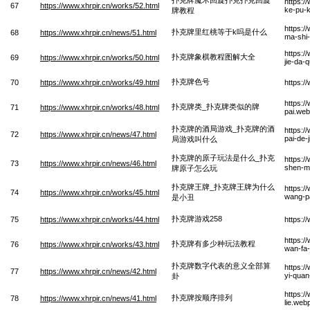
https:/
67
https://www.xhrpir.cn/works/52.html
ke-pu-k
牌教程
https:/
扑克牌里红桃等于k吗是什么
68
https://www.xhrpir.cn/news/51.html
ma-shi
https:/
扑克牌象棋教程图解大全
69
https://www.xhrpir.cn/works/50.html
jie-da-
扑克牌色号
70
https://www.xhrpir.cn/works/49.html
https:/
https:/
扑克牌类_扑克牌类似的牌
71
https://www.xhrpir.cn/works/48.html
pai.we
扑克牌的酒局游戏_扑克牌的酒
https:/
72
https://www.xhrpir.cn/news/47.html
pai-de-
局游戏叫什么
扑克牌的原子玩法是什么_扑克
https:/
73
https://www.xhrpir.cn/news/46.html
shen-m
牌原子怎么玩
扑克牌王牌_扑克牌王牌为什么
https:/
74
https://www.xhrpir.cn/works/45.html
wang-p
是小丑
扑克牌游戏258
75
https://www.xhrpir.cn/works/44.html
https:/
https:/
扑克牌有多少种玩法教程
76
https://www.xhrpir.cn/works/43.html
wan-fa-
扑克牌数字代表的意义全部算
https:/
77
https://www.xhrpir.cn/news/42.html
yi-qua
卦
https:/
扑克牌按顺序排列
78
https://www.xhrpir.cn/news/41.html
lie.web