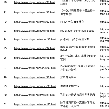
《王牌千术必修课：从入门到
https:/
20
https://www.xhrpir.cn/news/99.html
cong-r
精通》
《一张牌切开瀑布？慢放看十
https:/
21
https://www.xhrpir.cn/news/98.html
fang-ka
遍才敢信》
RFID 扑克_rfid 扑克
22
https://www.xhrpir.cn/news/97.html
https:/
https:/
23
https://www.xhrpir.cn/news/96.html
red dragon poker has issues
issues
https:/
ptu扑克、p图扑克牌背景
24
https://www.xhrpir.cn/works/95.html
jing.we
how to play red dragon online
https:/
25
https://www.xhrpir.cn/news/94.html
poker
poker.
ark扑克牌红龙 红龙扑克poker
https:/
26
https://www.xhrpir.cn/news/93.html
long-p
官网
2人能玩几种扑克牌 2人能玩几
https:/
27
https://www.xhrpir.cn/works/92.html
pai-2-r
种扑克牌游戏
黑白扑克风云
28
https://www.xhrpir.cn/news/91.html
https:/
魔术扑克牌手法
29
https://www.xhrpir.cn/works/90.html
https:/
https:/
飞扑克牌最远吉尼斯世界纪录
30
https://www.xhrpir.cn/news/89.html
jie-ji-l
除了扑克麻将扑克牌除了斗地
https:/
31
https://www.xhrpir.cn/works/88.html
chu-le
主还有什么玩法