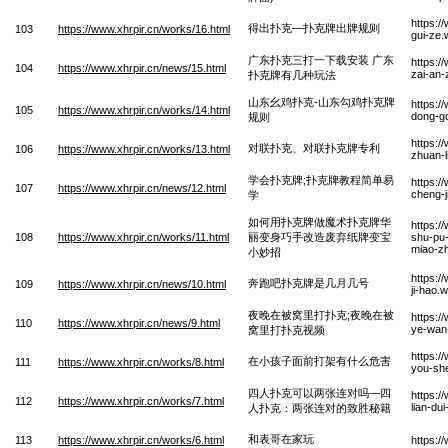
https:/
得出扑克—扑克牌出牌规则
103
https://www.xhrpir.cn/works/16.html
gui-ze
广东扑克三打一下载安装 广东
https:/
104
https://www.xhrpir.cn/news/15.html
zai-an
扑克牌有几种玩法
山东幺鸡扑克-山东勾鸡扑克牌
https:/
105
https://www.xhrpir.cn/works/14.html
dong-go
规则
https:/
对联扑克、对联扑克牌专利
106
https://www.xhrpir.cn/works/13.html
zhuan-l
学会扑克牌;扑克牌教程简单易
https:/
107
https://www.xhrpir.cn/news/12.html
cheng-j
学
如何用扑克牌做魔术扑克牌华
https:/
108
https://www.xhrpir.cn/works/11.html
丽变身巧手改造废弃纸牌变宝
shu-pu-
miao-z
小妙招
https:/
奔跑吧扑克牌是几月几号
109
https://www.xhrpir.cn/news/10.html
ji-hao.
夜晚在被窝里打扑克;夜晚在被
https:/
110
https://www.xhrpir.cn/news/9.html
ye-wan-
窝里打扑克视频
https:/
在小孩子面前打架有什么危害
111
https://www.xhrpir.cn/works/8.html
you-sh
四人扑克可以两张连对吗—四
https:/
112
https://www.xhrpir.cn/works/7.html
lian-du
人扑克：两张连对的致胜秘籍
和表哥在家玩
113
https://www.xhrpir.cn/works/6.html
https:/