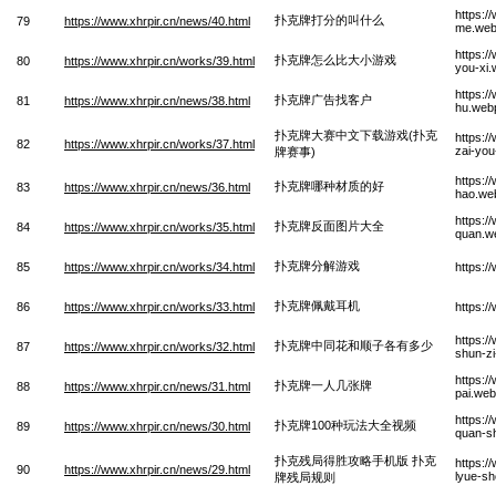
https:/
扑克牌打分的叫什么
79
https://www.xhrpir.cn/news/40.html
me.we
https:/
扑克牌怎么比大小游戏
80
https://www.xhrpir.cn/works/39.html
you-xi
https:/
扑克牌广告找客户
81
https://www.xhrpir.cn/news/38.html
hu.web
扑克牌大赛中文下载游戏(扑克
https:/
82
https://www.xhrpir.cn/works/37.html
zai-you
牌赛事)
https:/
扑克牌哪种材质的好
83
https://www.xhrpir.cn/news/36.html
hao.we
https:/
扑克牌反面图片大全
84
https://www.xhrpir.cn/works/35.html
quan.w
扑克牌分解游戏
85
https://www.xhrpir.cn/works/34.html
https:/
扑克牌佩戴耳机
86
https://www.xhrpir.cn/works/33.html
https:/
https:/
扑克牌中同花和顺子各有多少
87
https://www.xhrpir.cn/works/32.html
shun-z
https:/
扑克牌一人几张牌
88
https://www.xhrpir.cn/news/31.html
pai.we
https:/
扑克牌100种玩法大全视频
89
https://www.xhrpir.cn/news/30.html
quan-sh
扑克残局得胜攻略手机版 扑克
https:/
90
https://www.xhrpir.cn/news/29.html
lyue-sh
牌残局规则