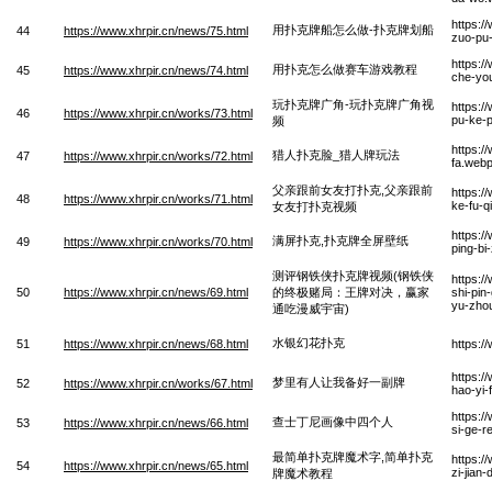
https:/
用扑克牌船怎么做-扑克牌划船
44
https://www.xhrpir.cn/news/75.html
zuo-pu
https:/
用扑克怎么做赛车游戏教程
45
https://www.xhrpir.cn/news/74.html
che-you
玩扑克牌广角-玩扑克牌广角视
https:/
46
https://www.xhrpir.cn/works/73.html
pu-ke-p
频
https:/
猎人扑克脸_猎人牌玩法
47
https://www.xhrpir.cn/works/72.html
fa.web
父亲跟前女友打扑克,父亲跟前
https:/
48
https://www.xhrpir.cn/works/71.html
ke-fu-q
女友打扑克视频
https:/
满屏扑克,扑克牌全屏壁纸
49
https://www.xhrpir.cn/works/70.html
ping-bi
测评钢铁侠扑克牌视频(钢铁侠
https:/
50
https://www.xhrpir.cn/news/69.html
的终极赌局：王牌对决，赢家
shi-pin
yu-zho
通吃漫威宇宙)
水银幻花扑克
51
https://www.xhrpir.cn/news/68.html
https:/
https:/
梦里有人让我备好一副牌
52
https://www.xhrpir.cn/works/67.html
hao-yi-
https:/
查士丁尼画像中四个人
53
https://www.xhrpir.cn/news/66.html
si-ge-r
最简单扑克牌魔术字,简单扑克
https:/
54
https://www.xhrpir.cn/news/65.html
zi-jian
牌魔术教程