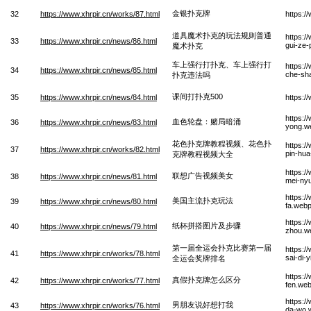
金银扑克牌
32
https://www.xhrpir.cn/works/87.html
https:/
道具魔术扑克的玩法规则普通
https:/
33
https://www.xhrpir.cn/news/86.html
gui-ze
魔术扑克
车上强行打扑克、车上强行打
https:/
34
https://www.xhrpir.cn/news/85.html
che-sh
扑克违法吗
课间打扑克500
35
https://www.xhrpir.cn/news/84.html
https:/
https:/
血色轮盘：赌局暗涌
36
https://www.xhrpir.cn/news/83.html
yong.w
花色扑克牌教程视频、花色扑
https:/
37
https://www.xhrpir.cn/works/82.html
pin-hua
克牌教程视频大全
https:/
联想广告视频美女
38
https://www.xhrpir.cn/news/81.html
mei-ny
https:/
美国主流扑克玩法
39
https://www.xhrpir.cn/news/80.html
fa.web
https:/
纸杯拼搭图片及步骤
40
https://www.xhrpir.cn/news/79.html
zhou.w
第一届全运会扑克比赛第一届
https:/
41
https://www.xhrpir.cn/works/78.html
sai-di-
全运会奖牌排名
https:/
真假扑克牌怎么区分
42
https://www.xhrpir.cn/works/77.html
fen.we
https:/
男朋友说好想打我
43
https://www.xhrpir.cn/works/76.html
da-wo.