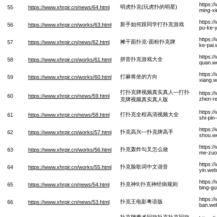
https:/
明虎扑克(玩虎扑的明星)
55
https://www.xhrpir.cn/news/64.html
ming-x
https:/
新手如何跟同学打扑克游戏
56
https://www.xhrpir.cn/works/63.html
pu-ke-
https:/
摊干面扑克-面粉扑克牌
57
https://www.xhrpir.cn/news/62.html
ke-pai
https:/
拼音扑克游戏大全
58
https://www.xhrpir.cn/works/61.html
quan.w
https:/
打麻将坐的方向
59
https://www.xhrpir.cn/works/60.html
xiang.
打扑克牌视频真实真人—打扑
https:/
60
https://www.xhrpir.cn/news/59.html
zhen-re
克牌视频真实真人版
https:/
打扑克全程高清视频大全
61
https://www.xhrpir.cn/news/58.html
shi-pin
https:/
扑克高兴—扑克牌高手
62
https://www.xhrpir.cn/works/57.html
shou.w
https:/
扑克轰炸勾叉怎么做
63
https://www.xhrpir.cn/works/56.html
me-zuo
https:/
扑克脸歌词中文谐音
64
https://www.xhrpir.cn/works/55.html
yin.we
https:/
扑克神9;扑克神经病规则
65
https://www.xhrpir.cn/news/54.html
bing-gu
https:/
扑克王电影粤语版
66
https://www.xhrpir.cn/news/53.html
ban.we
扑克牌魔术回旋扑克扑克回旋