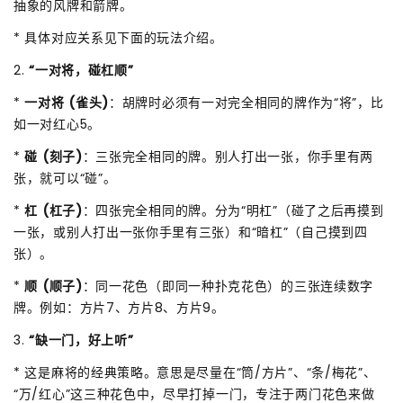
抽象的风牌和箭牌。
* 具体对应关系见下面的玩法介绍。
2.
“一对将，碰杠顺”
*
一对将 (雀头)
：胡牌时必须有一对完全相同的牌作为“将”，比
如一对红心5。
*
碰 (刻子)
：三张完全相同的牌。别人打出一张，你手里有两
张，就可以“碰”。
*
杠 (杠子)
：四张完全相同的牌。分为“明杠”（碰了之后再摸到
一张，或别人打出一张你手里有三张）和“暗杠”（自己摸到四
张）。
*
顺 (顺子)
：同一花色（即同一种扑克花色）的三张连续数字
牌。例如：方片7、方片8、方片9。
3.
“缺一门，好上听”
* 这是麻将的经典策略。意思是尽量在“筒/方片”、“条/梅花”、
“万/红心”这三种花色中，尽早打掉一门，专注于两门花色来做