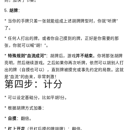
5.
胡牌
：
* 当你的手牌只差一张就能组成上述胡牌牌型时，你就“听牌”
了。
* 任何人打出的牌，或者你自己摸到的牌，正好是你需要的那
张，你就可以喊“胡！”。
*
特殊规则“血流成河”
：胡牌后，游戏
并不结束
。你将那张胡牌
亮明，然后继续游戏。之后如果你再次听牌，依然可以胡别人打
出的牌（自摸也可以），直到牌被摸完或事先约定的局数。这就
是“血流”的由来，非常刺激！
第四步：计分
* 可以设定基础分，比如平胡1分。
* 根据胡牌方式加番：
*
自摸
：翻倍。
*
杠上开花
（开杠后摸的牌胡牌）：翻倍。