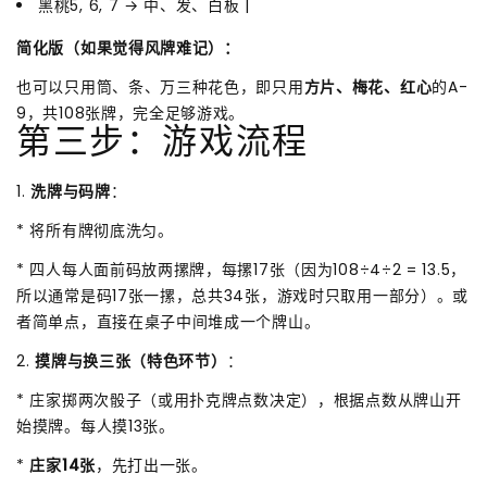
黑桃5, 6, 7 → 中、发、白板 |
简化版（如果觉得风牌难记）：
也可以只用筒、条、万三种花色，即只用
方片、梅花、红心
的A-
9，共108张牌，完全足够游戏。
第三步：游戏流程
1.
洗牌与码牌
：
* 将所有牌彻底洗匀。
* 四人每人面前码放两摞牌，每摞17张（因为108÷4÷2 = 13.5，
所以通常是码17张一摞，总共34张，游戏时只取用一部分）。或
者简单点，直接在桌子中间堆成一个牌山。
2.
摸牌与换三张（特色环节）
：
* 庄家掷两次骰子（或用扑克牌点数决定），根据点数从牌山开
始摸牌。每人摸13张。
*
庄家14张
，先打出一张。