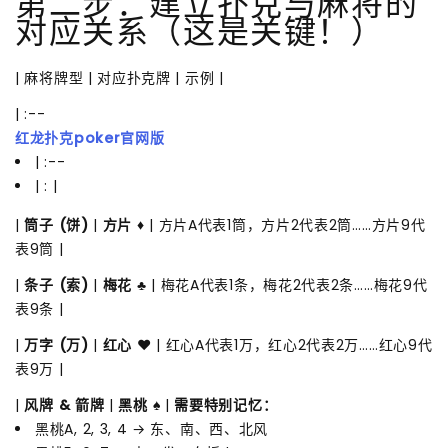
第二步：建立扑克与麻将的
对应关系（这是关键！）
| 麻将牌型 | 对应扑克牌 | 示例 |
| :--
红龙扑克poker官网版
| :--
| : |
|
筒子 (饼)
|
方片 ♦
| 方片A代表1筒，方片2代表2筒……方片9代
表9筒 |
|
条子 (索)
|
梅花 ♣
| 梅花A代表1条，梅花2代表2条……梅花9代
表9条 |
|
万字 (万)
|
红心 ♥
| 红心A代表1万，红心2代表2万……红心9代
表9万 |
|
风牌 & 箭牌
|
黑桃 ♠
|
需要特别记忆：
黑桃A, 2, 3, 4 → 东、南、西、北风