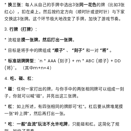
*
换三张
：每人从自己的手牌中选出3张
同一花色
的牌（比如3张
红心），扣在桌上。然后按约定方向（顺时针或逆时针）与下家
交换这3张牌。这个环节极大地改变了手牌，加快了游戏节奏。
3.
行牌（打牌）
：
* 流程是
摸一张牌，然后打出一张牌
。
* 目标是将手中的牌组成
“顺子”
、
“刻子”
和一对
“将”
。
*
标准胡牌牌型
：`n * AAA (刻子) + m * ABC (顺子) + DD
(将)`。 （其中m+n=4）
4.
吃、碰、杠
：
*
碰
：任何一家打出的牌，与你手中的两张相同牌可以组成一刻
子，你就可以喊“碰”，并亮出这三张牌。
*
杠
：如上所述，有四张相同的牌即可“杠”。杠后要从牌堆尾摸
一张“岭上牌”，然后再打出一张。
*
吃
：
一般“血流”玩法不允许吃牌
，只能碰和杠。这简化了规
则，加快了节奏。