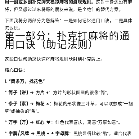
用一副或多副扑克牌来模拟麻将的游戏规则
。这对于身边没有麻
将，但又想过过麻将瘾的朋友来说，是个绝佳的替代方案。
下面我将分两部分为您解答：一是如何记忆通用口诀，二是具体
怎么玩。
第一部分：扑克打麻将的通
用口诀（助记法则）
这些口诀帮助您快速将麻将规则映射到扑克牌上。
核心口诀：
1.
“筒条万，找花色”
*
筒子 (饼) → 方片 ♦
：方片的形状圆圆的很像“筒”。
*
条子 (索) → 梅花 ♣
：梅花的形状像三叶草，可以联想成“一捆
草”或抽象的“条”。
*
万字 (万) → 红心 ♥
：红色代表喜庆，寓意“万事如意”。
*
字牌/风牌 → 黑桃 ♠ + 字母牌
：黑桃显得比较“酷”，适合代表