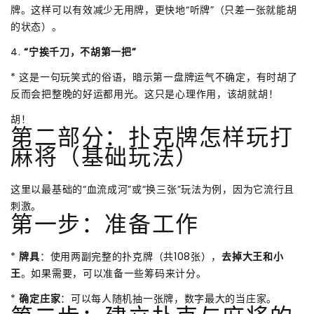
牌。这样可以有效减少无用牌，更快地“听牌”（只差一张就能胡
的状态）。
4.
“宁挨千刀，不胡第一把”
* 这是一句玩笑式的俗语，暗示第一盘牌运气不确定，有时胡了
反而会把整晚的好运都用光。这只是心理作用，该胡就胡！
胡！
第二部分：扑克牌怎样玩打
麻将（基础玩法）
这里以最基础的“血流成河”或“换三张”玩法为例，因为它流行且
刺激。
第一步：准备工作
*
牌具
：使用两副完整的扑克牌（共108张），
去掉大王和小
王
。如果需要，可以准备一些筹码来计分。
*
确定庄家
：可以每人随机抽一张牌，数字最大的当庄家。