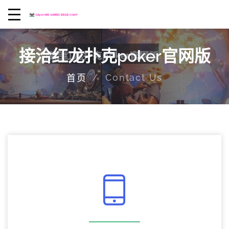
接洽红龙扑克poker官网版
Contact Us
首页