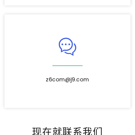
z6com@j9.com
现在就联系我们