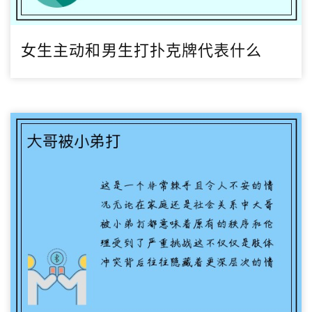
女生主动和男生打扑克牌代表什么