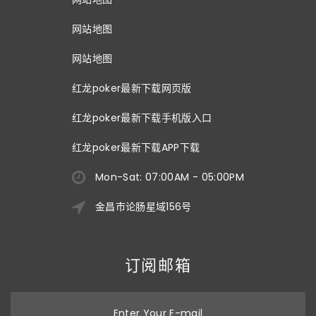
网站地图
网站地图
红龙poker最新下载网页版
红龙poker最新下载手机版入口
红龙poker最新下载APP下载
Mon-Sat: 07:00AM - 05:00PM
金昌市论肠星域156号
订阅邮箱
Enter Your E-mail