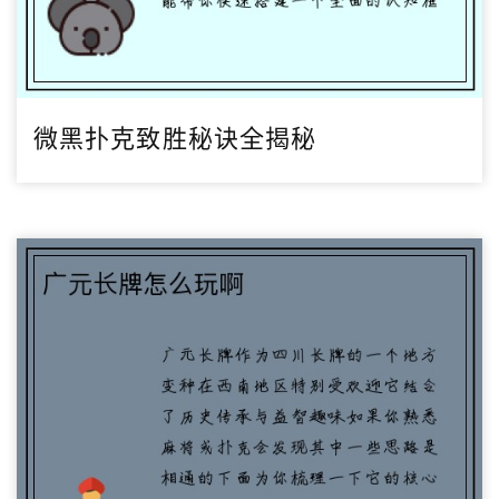
微黑扑克致胜秘诀全揭秘